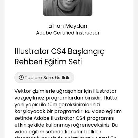
08:09
Doküman üzerinde hareket araçları (Zoom,
Hand, Navigation)
07:15
Erhan Meydan
Cetvel, kılavuz ve ızgara kullanımı (Rules,
Adobe Certified Instructor
Guides, Grid)
06:36
Illustrator CS4 Başlangıç
Önizleme (Preview), Outline Mode, Overprint
06:05
Rehberi Eğitim Seti
Bounding Box özellikleri ve Smart Guides
05:40
Toplam Süre:
6s 11dk
Seçim Yetenekleri (Selections)
Vektör çizimlerle uğraşanlar için Illustrator
Temel seçim araçları ve grup oluşturmak
vazgeçilmez programlardan birisidir. Hatta
07:18
yeni yapısı ile tüm gereksinimlerinizi
karşılayacak bir programdır. Bu video eğitım
Katman sıralaması, izolasyon modu (Arrange,
setinde Adobe Illustrator CS4 programını
Isolation mode)
etkin şekilde kullanmayı öğreneceksiniz. Bu
04:36
video eğitım setinde konular belli bir
Magic wand ve lasso seçim araçları