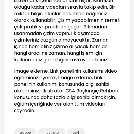
sistematik içerisinde anlatılmıştır. Mümkün
05:15
olduğu kadar videoları sırayla takip edin. Bir
Obje özelliklerine göre seçim, benzer nitelikteki
miktar bilgisi olanlar bölümleri bağımsız
nesneleri seçme
olarak kullanabilir. Çizim yapabilmenin temeli
07:17
çok pratik yapmaktan geçer. Bıkmadan
usanmadan çizim yapın. İlk aşamada
Obje Oluşturma Araçları
çizimleriniz düzgün olmayacaktır. Zaman
Tüm temel açık objeleri oluşturma (Arc, Line,
içinde hem eliniz çizime alışacak hem de
Spiral vb.)
hangi aracı ne zaman, hangi işlem için
07:16
kullanmanız gerektiğini kavrayacaksınız.
Temel seçim araçları, gruplar oluşturmak
Image ekleme, Link panelinin kullanımı video
08:22
eğitimini izleyerek, Image ekleme, Link
Kalem araçları detaylı kullanımı (Pen Tool)
panelinin kullanımı konusunda bilgi sahibi
12:00
olabilirsiniz.
Illustrator CS4 Başlangıç Rehberi
Kalem araçları detaylı kullanımı (Pencil Tool)
konusunda daha fazla bilgi sahibi olmak için,
05:04
eğitim içeriğinde yer alan tüm videoları
seyredin.
Obje Düzenleme Araçları (Editting)
Noktaları düzenlemek (Anchor Point, Connect
Point, Cut Point)
adobe
illustrator
cs4
03:34