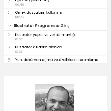
00:40
Örnek dosyaların kullanımı
00:26
Illustrator Programına Giriş
Illustrator yapısı ve vektör mantığı
01:02
Illustrator kullanım alanları
01:31
Yeni doküman açma ve özelliklerini tanımlama
06:24
Illustrator template
03:13
Illustrator Arayüz Tanıtımı ve Özellikleri
Kontrol paneli kullanımı ve doküman ayarları
08:07
Panel yönetimleri (Workspace)