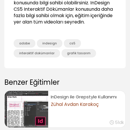
konusunda bilgi sahibi olabilirsiniz.
InDesign
Geçiş Animasyonları (Object State)
CS5 Interaktif Dökümanlar
konusunda daha
fazla bilgi sahibi olmak için, eğitim içeriğinde
Geçiş Animasyonları oluşturma (Object State)
yer alan tüm videoları seyredin.
03:15
Varolan Object State içerisine yeni State
ekleme
adobe
indesign
cs5
03:56
interaktif dokümanlar
grafik tasarım
Hot Spot Uygulaması
06:20
Object State Slide Show ses ekleme
01:25
Benzer Eğitimler
Object State Slide Show geçişlere animasyon
ekleme
01:31
InDesign ile Grepstyle Kullanımı
Zühal Avdan Karakoç
Çıkış (Export)
İnteraktif PDF için export
03:31
51dk