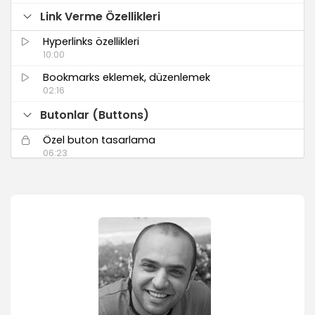
Link Verme Özellikleri
Hyperlinks özellikleri
10:00
Bookmarks eklemek, düzenlemek
02:16
Butonlar (Buttons)
Özel buton tasarlama
06:23
InDesign hazır butonlarını kullanma (Sample
Buttons)
01:53
Butonlar ile sayfaları yönetme
01:32
Medya Dökümanları ile Çalışma (Media)
Video dosyası eklemek
05:09