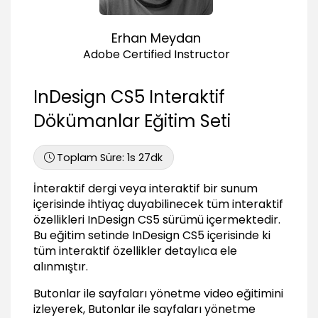
Video'yu butonlar ile yönetmek
05:24
Erhan Meydan
Ses dosyası eklemek
Adobe Certified Instructor
03:47
Adobe Media Encoder ile formatlar arası
InDesign CS5 Interaktif
dönüşüm
02:36
Dökümanlar Eğitim Seti
Animasyon (Animation)
Toplam Süre:
1s 27dk
Uygulanabilen animasyon teknikleri
04:57
İnteraktif dergi veya interaktif bir sunum
Nesnelere animasyonlar uygulamak
içerisinde ihtiyaç duyabilinecek tüm interaktif
07:36
özellikleri InDesign CS5 sürümü içermektedir.
Motion Path ile animasyon yönünü belirlemek
Bu eğitim setinde InDesign CS5 içerisinde ki
02:38
tüm interaktif özellikler detaylıca ele
alınmıştır.
Timing paneli ile zamanlamayı düzenlemek
02:57
Butonlar ile sayfaları yönetme video eğitimini
Butonlar ile animasyonları yönetmek
izleyerek, Butonlar ile sayfaları yönetme
03:36