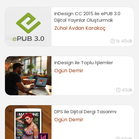
Flash Player (SWF) için export
02:17
InDesign CC 2015 ile ePUB 3.0
Diğer formatlara export
Dijital Yayınlar Oluşturmak
01:15
Zühal Avdan Karakoç
Sonuç
1s 45dk
Sonuç
00:32
InDesign ile Toplu İşlemler
Ogün Demir
43dk
DPS ile Dijital Dergi Tasarımı
Ogün Demir