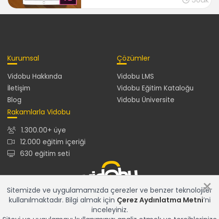
50dk
Kurumsal
Çözümler
Vidobu Hakkında
Vidobu LMS
İletişim
Vidobu Eğitim Kataloğu
Blog
Vidobu Üniversite
Rakamlarla Vidobu
1.300.00+ üye
12.000 eğitim içeriği
630 eğitim seti
×
Sitemizde ve uygulamamızda çerezler ve benzer teknolojiler
kullanılmaktadır. Bilgi almak için
Çerez Aydınlatma Metni
’ni
12.000+ eğitim içeriğiyle en güncel ve en zengin eğitim
inceleyiniz.
kataloğu ve gelişmiş özelliklere sahip Vidobu LMS ile tüm