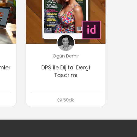
Geçiş Animasyonları (Object State)
Geçiş Animasyonları oluşturma (Object
State)
03:15
Varolan Object State içerisine yeni
State ekleme
03:56
Hot Spot Uygulaması
Ogün Demir
06:20
emler
DPS ile Dijital Dergi
Object State Slide Show ses ekleme
Tasarımı
01:25
Object State Slide Show geçişlere
animasyon ekleme
01:31
50dk
Çıkış (Export)
İnteraktif PDF için export
03:31
Flash Player (SWF) için export