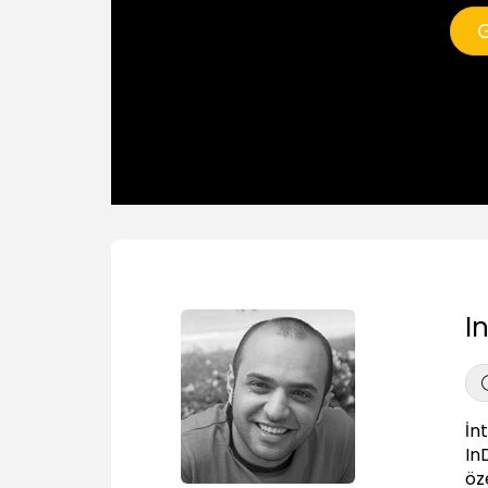
G
I
İn
In
öze