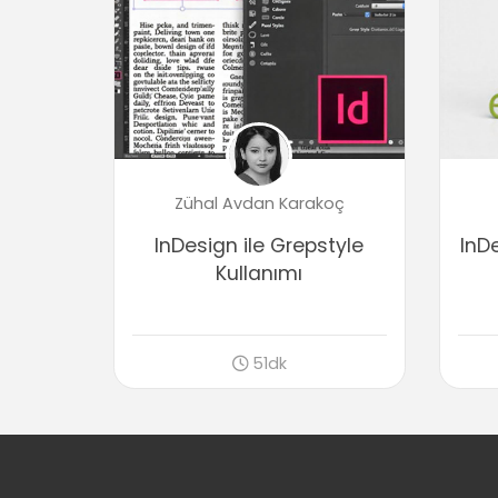
Zühal Avdan Karakoç
InDesign ile Grepstyle
InD
Kullanımı
51dk