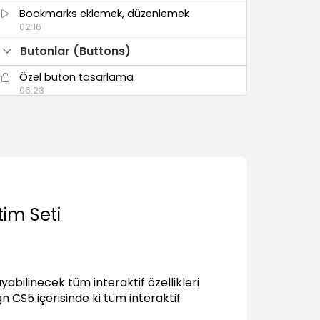
Bookmarks eklemek, düzenlemek
02:16
Butonlar (Buttons)
Özel buton tasarlama
06:23
InDesign hazır butonlarını kullanma
(Sample Buttons)
01:53
Butonlar ile sayfaları yönetme
01:32
Medya Dökümanları ile Çalışma
tim Seti
(Media)
Video dosyası eklemek
05:09
Video'yu butonlar ile yönetmek
yabilinecek tüm interaktif özellikleri
05:24
 CS5 içerisinde ki tüm interaktif
Ses dosyası eklemek