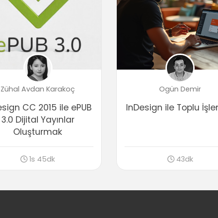
Zühal Avdan Karakoç
Ogün Demir
esign CC 2015 ile ePUB
InDesign ile Toplu İşl
3.0 Dijital Yayınlar
Oluşturmak
1s 45dk
43dk