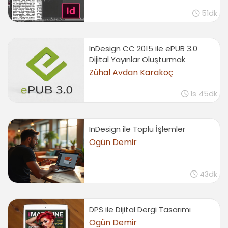
51dk
Flash Player (SWF) için export
02:17
Diğer formatlara export
InDesign CC 2015 ile ePUB 3.0
01:15
Dijital Yayınlar Oluşturmak
Sonuç
Zühal Avdan Karakoç
Sonuç
1s 45dk
00:32
InDesign ile Toplu İşlemler
Ogün Demir
43dk
DPS ile Dijital Dergi Tasarımı
Ogün Demir