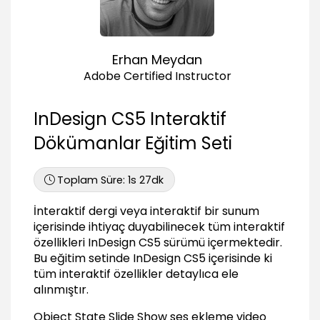
05:09
Video'yu butonlar ile yönetmek
05:24
Erhan Meydan
Ses dosyası eklemek
Adobe Certified Instructor
03:47
Adobe Media Encoder ile formatlar arası
InDesign CS5 Interaktif
dönüşüm
02:36
Dökümanlar Eğitim Seti
Animasyon (Animation)
Toplam Süre:
1s 27dk
Uygulanabilen animasyon teknikleri
04:57
İnteraktif dergi veya interaktif bir sunum
Nesnelere animasyonlar uygulamak
içerisinde ihtiyaç duyabilinecek tüm interaktif
07:36
özellikleri InDesign CS5 sürümü içermektedir.
Motion Path ile animasyon yönünü belirlemek
Bu eğitim setinde InDesign CS5 içerisinde ki
02:38
tüm interaktif özellikler detaylıca ele
alınmıştır.
Timing paneli ile zamanlamayı düzenlemek
02:57
Object State Slide Show ses ekleme video