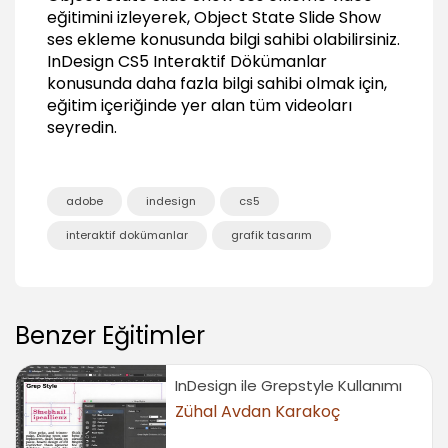
Butonlar ile animasyonları yönetmek
eğitimini izleyerek, Object State Slide Show
03:36
ses ekleme konusunda bilgi sahibi olabilirsiniz.
Geçiş Animasyonları (Object State)
InDesign CS5 Interaktif Dökümanlar
konusunda daha fazla bilgi sahibi olmak için,
Geçiş Animasyonları oluşturma (Object State)
eğitim içeriğinde yer alan tüm videoları
03:15
seyredin.
Varolan Object State içerisine yeni State
ekleme
03:56
adobe
indesign
cs5
Hot Spot Uygulaması
06:20
interaktif dokümanlar
grafik tasarım
Object State Slide Show ses ekleme
01:25
Object State Slide Show geçişlere animasyon
Benzer Eğitimler
ekleme
01:31
InDesign ile Grepstyle Kullanımı
Çıkış (Export)
Zühal Avdan Karakoç
İnteraktif PDF için export
03:31