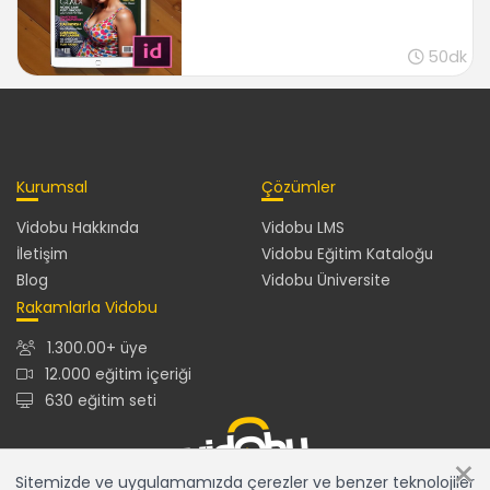
50dk
Kurumsal
Çözümler
Vidobu Hakkında
Vidobu LMS
İletişim
Vidobu Eğitim Kataloğu
Blog
Vidobu Üniversite
Rakamlarla Vidobu
1.300.00+ üye
12.000 eğitim içeriği
630 eğitim seti
×
Sitemizde ve uygulamamızda çerezler ve benzer teknolojiler