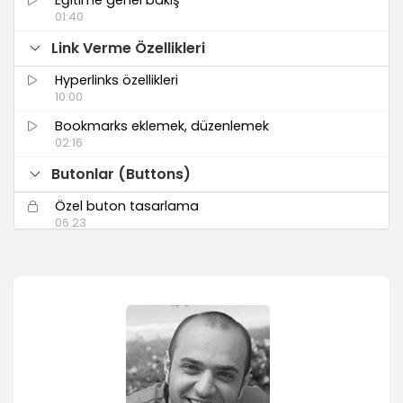
01:40
Link Verme Özellikleri
Hyperlinks özellikleri
10:00
Bookmarks eklemek, düzenlemek
02:16
Butonlar (Buttons)
Özel buton tasarlama
06:23
InDesign hazır butonlarını kullanma (Sample
Buttons)
01:53
Butonlar ile sayfaları yönetme
01:32
Medya Dökümanları ile Çalışma (Media)
Video dosyası eklemek