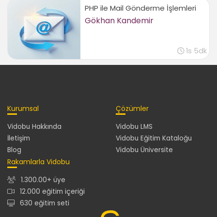
03:43
PHP ile Mail Gönderme İşlemleri
Gökhan Kandemir
Sistemden çıkış işlemi
01:45
Sonuç
1s 5dk
Sonuç
00:44
Kurumsal
Çözümler
Vidobu Hakkında
Vidobu LMS
İletişim
Vidobu Eğitim Kataloğu
Blog
Vidobu Üniversite
Rakamlarla Vidobu
1.300.00+ üye
12.000 eğitim içeriği
630 eğitim seti