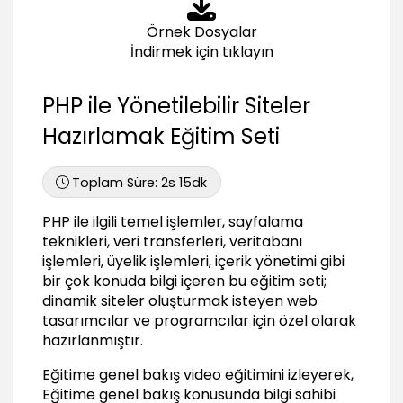
05:46
Örnek Dosyalar
PHP ile MySQL verilerine erişmek
İndirmek için tıklayın
03:48
Türkçe karakter sorgusunu tanımlamak
PHP ile Yönetilebilir Siteler
01:08
Hazırlamak Eğitim Seti
PHP ile Siteyi Dinamik Hale Getirmek
Projeye Genel Bakış
Toplam Süre:
2s 15dk
01:19
Proje veritabanını oluşturmak
PHP ile ilgili temel işlemler, sayfalama
03:37
teknikleri, veri transferleri, veritabanı
Proje dosya yapısını oluşturmak
işlemleri, üyelik işlemleri, içerik yönetimi gibi
03:17
bir çok konuda bilgi içeren bu eğitim seti;
dinamik siteler oluşturmak isteyen web
Sayfa şablonunu oluşturmak
tasarımcılar ve programcılar için özel olarak
01:05
hazırlanmıştır.
Inculde ile sayfa yapılarını esnek bir hale
getirmek
Eğitime genel bakış video eğitimini izleyerek,
05:30
Eğitime genel bakış konusunda bilgi sahibi