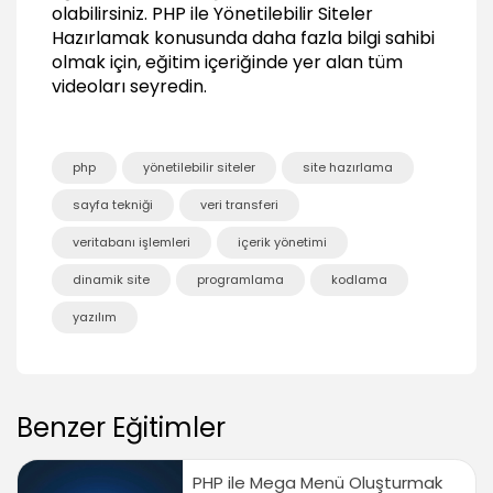
olabilirsiniz.
PHP ile Yönetilebilir Siteler
Proje veritabanına bağlanmak
04:38
Hazırlamak
konusunda daha fazla bilgi sahibi
olmak için, eğitim içeriğinde yer alan tüm
Veritabanındaki bilgileri sayfada göstermek
videoları seyredin.
05:28
Sayfaları dinamik hale getirmek
06:18
php
yönetilebilir siteler
site hazırlama
Fonksiyonlar ile daha düzenli kod yapısı
oluşturmak
sayfa tekniği
veri transferi
05:16
veritabanı işlemleri
içerik yönetimi
Menüyü şekillendirmek ve aktif sayfayı
göstermek
dinamik site
programlama
kodlama
04:46
yazılım
PHP ile İçerik Yönetimi
Yeni kayıt için form sayfası oluşturmak
04:45
Benzer Eğitimler
Form verilerini veritabanına kaydetmek
03:20
PHP ile Mega Menü Oluşturmak
Forma girilen bilgilerin kontrol edilmesi