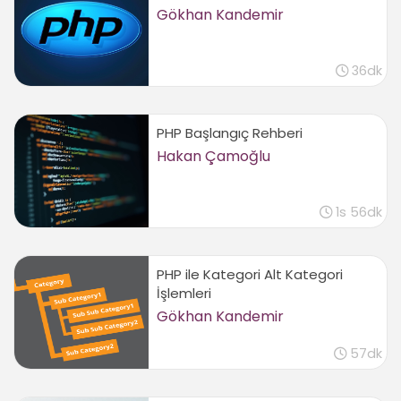
06:35
Gökhan Kandemir
Mevcut kayıtların listelenmesi
01:51
36dk
Güncelle formunun oluşturulması
05:58
Mevcut veritabanı kaydının güncellenmesi
PHP Başlangıç Rehberi
04:21
Hakan Çamoğlu
Veritabanından kayıt silmek
03:46
1s 56dk
Üyelik İşlemleri
Üye giriş sayfası oluşturmak
02:00
PHP ile Kategori Alt Kategori
İşlemleri
Üyelik bilgileri kontrolü
Gökhan Kandemir
03:27
Session ile oturum kontrolü
57dk
02:31
Sayfalarda üyelik kontrolü