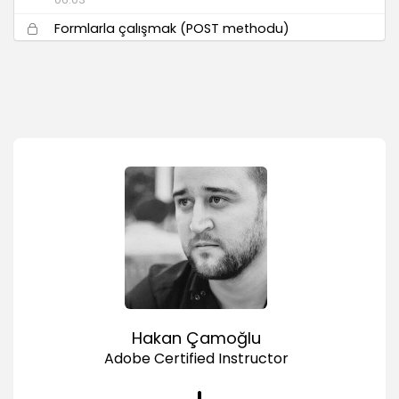
Formlarla çalışmak (POST methodu)
04:53
Çerez (cookie) kullanımı
04:55
Oturum (session) kullanımı
04:36
Headers ile sayfa yönlendirme
01:37
include ve require_once ile farklı sayfaları
çağırmak
04:53
Veritabanı Kullanımı (MySQL)
MySQL nedir?
02:29
Hakan Çamoğlu
phpMyAdmin ile veritabanı yönetimi
Adobe Certified Instructor
04:49
PHP ile MySQL'e bağlanmak