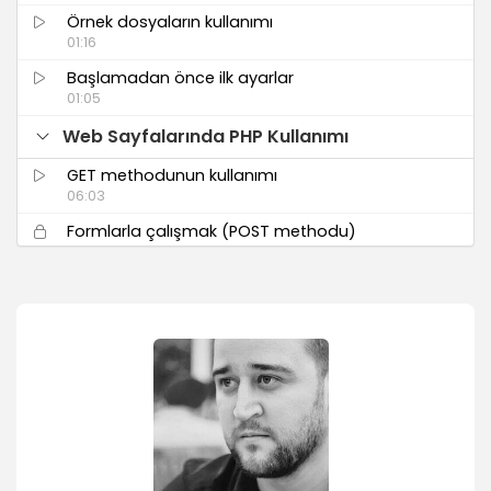
Örnek dosyaların kullanımı
01:16
Başlamadan önce ilk ayarlar
01:05
Web Sayfalarında PHP Kullanımı
GET methodunun kullanımı
06:03
Formlarla çalışmak (POST methodu)
04:53
Çerez (cookie) kullanımı
04:55
Oturum (session) kullanımı
04:36
Headers ile sayfa yönlendirme
01:37
include ve require_once ile farklı sayfaları
çağırmak