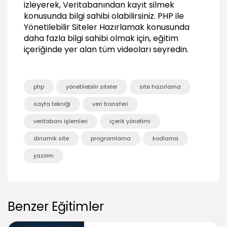
izleyerek, Veritabanından kayıt silmek
Proje dosya yapısını oluşturmak
konusunda bilgi sahibi olabilirsiniz.
PHP ile
03:17
Yönetilebilir Siteler Hazırlamak
konusunda
Sayfa şablonunu oluşturmak
daha fazla bilgi sahibi olmak için, eğitim
01:05
içeriğinde yer alan tüm videoları seyredin.
Inculde ile sayfa yapılarını esnek bir hale
getirmek
05:30
php
yönetilebilir siteler
site hazırlama
Proje veritabanına bağlanmak
sayfa tekniği
veri transferi
04:38
Veritabanındaki bilgileri sayfada göstermek
veritabanı işlemleri
içerik yönetimi
05:28
dinamik site
programlama
kodlama
Sayfaları dinamik hale getirmek
yazılım
06:18
Fonksiyonlar ile daha düzenli kod yapısı
oluşturmak
05:16
Benzer Eğitimler
Menüyü şekillendirmek ve aktif sayfayı
göstermek