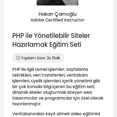
04:53
Veritabanı Kullanımı (MySQL)
Hakan Çamoğlu
MySQL nedir?
Adobe Certified Instructor
02:29
phpMyAdmin ile veritabanı yönetimi
PHP ile Yönetilebilir Siteler
04:49
Hazırlamak Eğitim Seti
PHP ile MySQL'e bağlanmak
05:46
Toplam Süre:
2s 15dk
PHP ile MySQL verilerine erişmek
03:48
PHP ile ilgili temel işlemler, sayfalama
Türkçe karakter sorgusunu tanımlamak
teknikleri, veri transferleri, veritabanı
01:08
işlemleri, üyelik işlemleri, içerik yönetimi gibi
PHP ile Siteyi Dinamik Hale Getirmek
bir çok konuda bilgi içeren bu eğitim seti;
dinamik siteler oluşturmak isteyen web
Projeye Genel Bakış
tasarımcılar ve programcılar için özel olarak
01:19
hazırlanmıştır.
Proje veritabanını oluşturmak
Veritabanından kayıt silmek video eğitimini
03:37