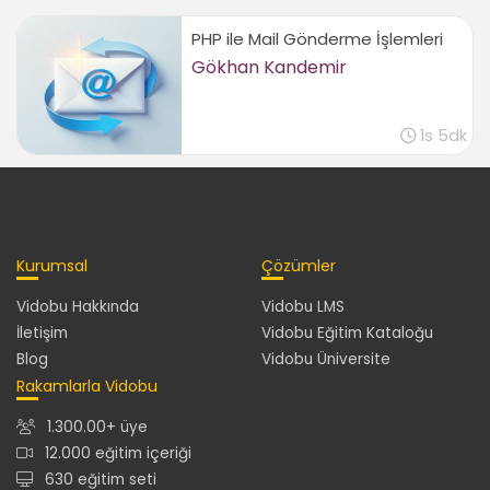
Üye giriş sayfası oluşturmak
PHP ile Mail Gönderme İşlemleri
02:00
Gökhan Kandemir
Üyelik bilgileri kontrolü
03:27
Session ile oturum kontrolü
1s 5dk
02:31
Sayfalarda üyelik kontrolü
03:43
Sistemden çıkış işlemi
01:45
Kurumsal
Çözümler
Sonuç
Vidobu Hakkında
Vidobu LMS
İletişim
Vidobu Eğitim Kataloğu
Sonuç
00:44
Blog
Vidobu Üniversite
Rakamlarla Vidobu
1.300.00+ üye
12.000 eğitim içeriği
630 eğitim seti