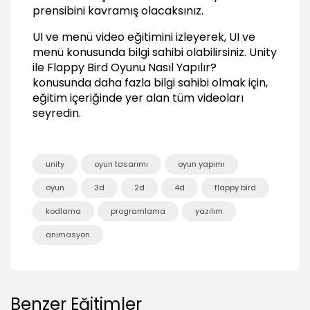
prensibini kavramış olacaksınız.
UI ve menü video eğitimini izleyerek, UI ve
menü konusunda bilgi sahibi olabilirsiniz.
Unity
ile Flappy Bird Oyunu Nasıl Yapılır?
konusunda daha fazla bilgi sahibi olmak için,
eğitim içeriğinde yer alan tüm videoları
seyredin.
unity
oyun tasarımı
oyun yapımı
oyun
3d
2d
4d
flappy bird
kodlama
programlama
yazılım
animasyon
Benzer Eğitimler