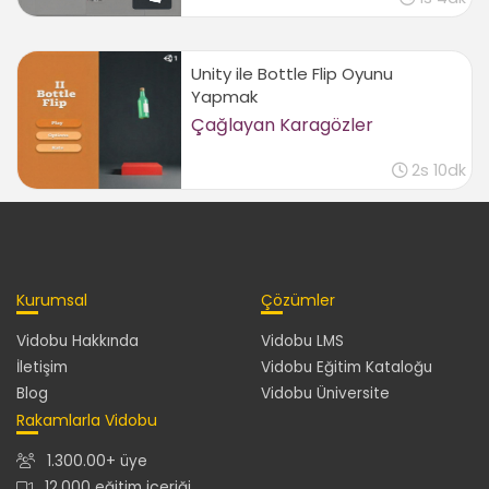
Unity ile Bottle Flip Oyunu
Yapmak
Çağlayan Karagözler
2s 10dk
Kurumsal
Çözümler
Vidobu Hakkında
Vidobu LMS
İletişim
Vidobu Eğitim Kataloğu
Blog
Vidobu Üniversite
Rakamlarla Vidobu
1.300.00+ üye
12.000 eğitim içeriği