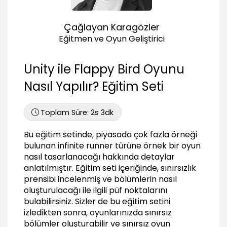
Engel çeşitlendirmek
26:50
Çağlayan Karagözler
Optimizasyon notu
Eğitmen ve Oyun Geliştirici
01:00
UI ve menü
Unity ile Flappy Bird Oyunu
23:49
Nasıl Yapılır? Eğitim Seti
Toplam Süre:
2s 3dk
Bu eğitim setinde, piyasada çok fazla örneği
bulunan infinite runner türüne örnek bir oyun
nasıl tasarlanacağı hakkında detaylar
anlatılmıştır. Eğitim seti içeriğinde, sınırsızlık
prensibi incelenmiş ve bölümlerin nasıl
oluşturulacağı ile ilgili püf noktalarını
bulabilirsiniz. Sizler de bu eğitim setini
izledikten sonra, oyunlarınızda sınırsız
bölümler oluşturabilir ve sınırsız oyun