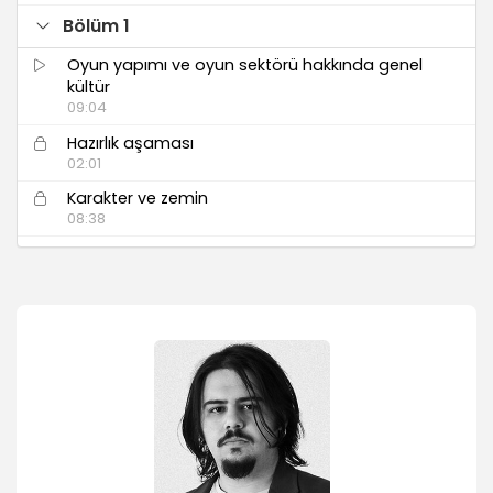
Bölüm 1
Oyun yapımı ve oyun sektörü hakkında genel
kültür
09:04
Hazırlık aşaması
02:01
Karakter ve zemin
08:38
Ziplama özelliği eklemek
13:39
Düşman çoğaltma ve basit konsept
11:11
Zemin kaydirma ve hız yönetimi
17:32
Bölüm 2
Engelleri yok etmek
07:47