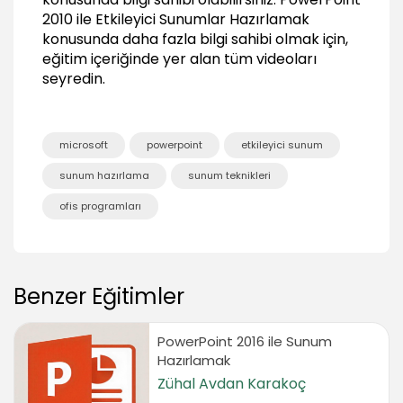
03:02
2010 ile Etkileyici Sunumlar Hazırlamak
Kenarlık Kullanımı
konusunda daha fazla bilgi sahibi olmak için,
04:13
eğitim içeriğinde yer alan tüm videoları
seyredin.
Tabloda Efekt Kullanmak
04:43
Tablo Düzenleme Araçları
microsoft
powerpoint
etkileyici sunum
Tabloda Secim Yöntemleri
03:40
sunum hazırlama
sunum teknikleri
Tabloya Satır ve Sütun İşlemleri
ofis programları
04:22
Hücre Birleştirmek ve Bölmek
05:19
Benzer Eğitimler
Satır ve Sütunları Boyutlandırma
03:58
PowerPoint 2016 ile Sunum
Metni Konumlandırma
03:45
Hazırlamak
Zühal Avdan Karakoç
Tabloyu Slayt İçinde Konumlandırma