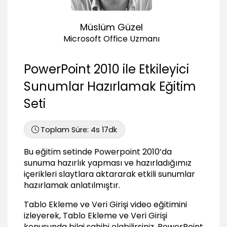
Slayt Düzeni Kullanmanın Avantajları
02:31
Müslüm Güzel
Powerpoint İle Hızlı Sunum Hazırlama
Microsoft Office Uzmanı
Örnek Çalışma 1
07:34
PowerPoint 2010 ile Etkileyici
Örnek Çalışma 2
05:05
Sunumlar Hazırlamak Eğitim
Tablo Kullanmak
Seti
Tablo Ekleme ve Veri Girişi
05:09
Toplam Süre:
4s 17dk
Excel’den Tablo Kopyalamak ve Düzenlemek
Bu eğitim setinde Powerpoint 2010’da
05:42
sunuma hazırlık yapması ve hazırladığımız
Tablo Araçlarını Tanımak
içerikleri slaytlara aktararak etkili sunumlar
01:54
hazırlamak anlatılmıştır.
Tabloda Zemin Rengi – Gölgelendirme
Tablo Ekleme ve Veri Girişi video eğitimini
03:17
izleyerek, Tablo Ekleme ve Veri Girişi
Tablo Stillerini Kullanmak
konusunda bilgi sahibi olabilirsiniz.
PowerPoint