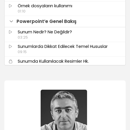
Örnek dosyaların kullanımı
01:10
Powerpoint’e Genel Bakış
Sunum Nedir? Ne Değildir?
03:25
Sunumlarda Dikkat Edilecek Temel Hususlar
09:15
Sunumda Kullanılacak Resimler Hk.
03:19
Powerpoint Çalışma Alanı
Program arayüzünü tanımak
02:50
Sunum ve Slayt Kavramı
04:13
Slayt Düzeni Eklemek ve Değiştirmek
03:51