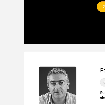
G
P
Bu
sl