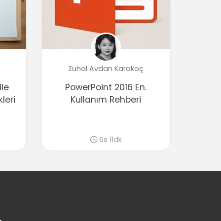
04:13
Tabloda Efekt Kullanmak
04:43
Tablo Düzenleme Araçları
Tabloda Secim Yöntemleri
Zühal Avdan Karakoç
03:40
ile
PowerPoint 2016 En.
Tabloya Satır ve Sütun İşlemleri
04:22
leri
Kullanım Rehberi
Hücre Birleştirmek ve Bölmek
05:19
Satır ve Sütunları Boyutlandırma
6s 11dk
03:58
Metni Konumlandırma
03:45
Tabloyu Slayt İçinde Konumlandırma
(Hizalama)
04:17