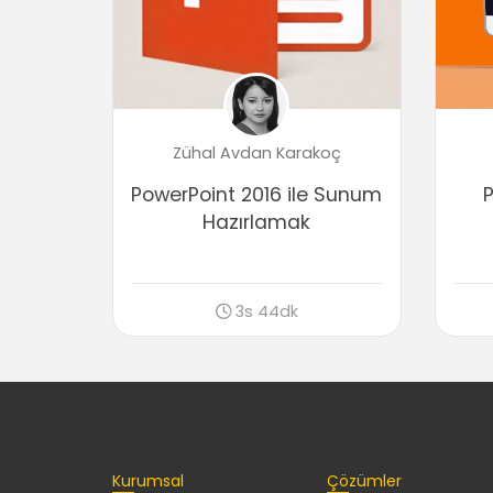
Zühal Avdan Karakoç
PowerPoint 2016 ile Sunum
P
Hazırlamak
3s 44dk
Kurumsal
Çözümler