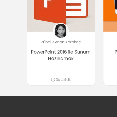
Zühal Avdan Karakoç
PowerPoint 2016 ile Sunum
P
Hazırlamak
3s 44dk