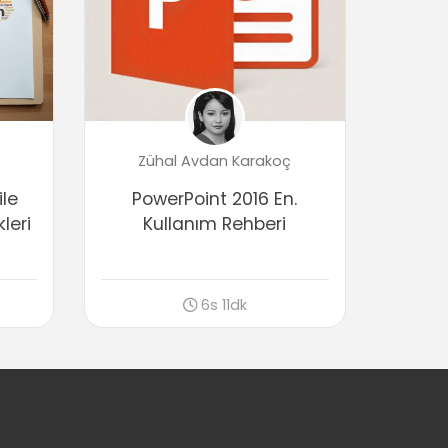
04:13
Tabloda Efekt Kullanmak
04:43
Tablo Düzenleme Araçları
Tabloda Secim Yöntemleri
03:40
Zühal Avdan Karakoç
Tabloya Satır ve Sütun İşlemleri
04:22
ile
PowerPoint 2016 En.
leri
Kullanım Rehberi
Hücre Birleştirmek ve Bölmek
05:19
Satır ve Sütunları Boyutlandırma
03:58
6s 11dk
Metni Konumlandırma
03:45
Tabloyu Slayt İçinde Konumlandırma
(Hizalama)
04:17