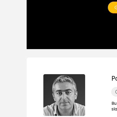
G
P
Bu
sl