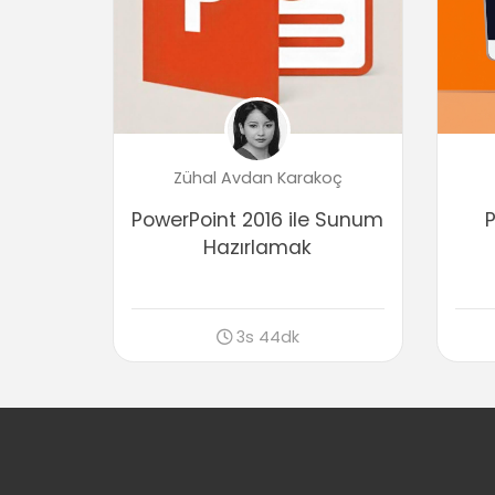
Zühal Avdan Karakoç
PowerPoint 2016 ile Sunum
P
Hazırlamak
3s 44dk