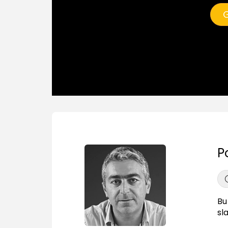
G
P
Bu
sl