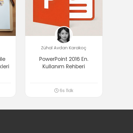
04:13
Tabloda Efekt Kullanmak
04:43
Tablo Düzenleme Araçları
Tabloda Secim Yöntemleri
03:40
Zühal Avdan Karakoç
Tabloya Satır ve Sütun İşlemleri
04:22
ile
PowerPoint 2016 En.
leri
Kullanım Rehberi
Hücre Birleştirmek ve Bölmek
05:19
Satır ve Sütunları Boyutlandırma
03:58
6s 11dk
Metni Konumlandırma
03:45
Tabloyu Slayt İçinde Konumlandırma
(Hizalama)
04:17