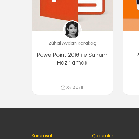
Zühal Avdan Karakoç
PowerPoint 2016 ile Sunum
P
Hazırlamak
3s 44dk
Kurumsal
Çözümler