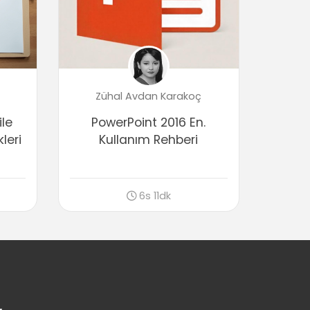
04:13
Tabloda Efekt Kullanmak
04:43
Tablo Düzenleme Araçları
Tabloda Secim Yöntemleri
Zühal Avdan Karakoç
03:40
ile
PowerPoint 2016 En.
Tabloya Satır ve Sütun İşlemleri
04:22
leri
Kullanım Rehberi
Hücre Birleştirmek ve Bölmek
05:19
Satır ve Sütunları Boyutlandırma
6s 11dk
03:58
Metni Konumlandırma
03:45
Tabloyu Slayt İçinde Konumlandırma
(Hizalama)
04:17