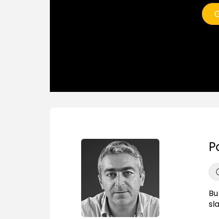
G
P
Bu
sl