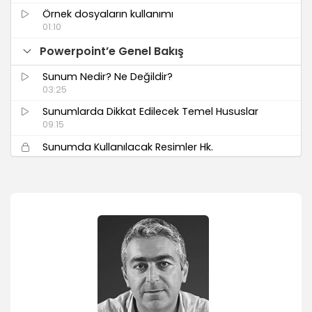
Örnek dosyaların kullanımı
01:10
Powerpoint’e Genel Bakış
Sunum Nedir? Ne Değildir?
03:25
Sunumlarda Dikkat Edilecek Temel Hususlar
09:15
Sunumda Kullanılacak Resimler Hk.
03:19
Powerpoint Çalışma Alanı
Program arayüzünü tanımak
02:50
Sunum ve Slayt Kavramı
04:13
Slayt Düzeni Eklemek ve Değiştirmek
03:51