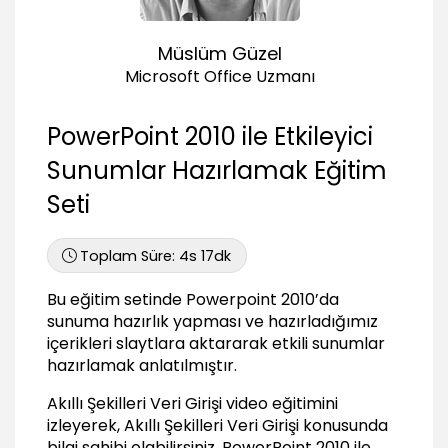
Slayt Düzeni Kullanmanın Avantajları
02:31
Müslüm Güzel
Powerpoint İle Hızlı Sunum Hazırlama
Microsoft Office Uzmanı
Örnek Çalışma 1
07:34
PowerPoint 2010 ile Etkileyici
Örnek Çalışma 2
05:05
Sunumlar Hazırlamak Eğitim
Tablo Kullanmak
Seti
Tablo Ekleme ve Veri Girişi
05:09
Toplam Süre:
4s 17dk
Excel’den Tablo Kopyalamak ve Düzenlemek
Bu eğitim setinde Powerpoint 2010’da
05:42
sunuma hazırlık yapması ve hazırladığımız
Tablo Araçlarını Tanımak
içerikleri slaytlara aktararak etkili sunumlar
01:54
hazırlamak anlatılmıştır.
Tabloda Zemin Rengi – Gölgelendirme
Akıllı Şekilleri Veri Girişi video eğitimini
03:17
izleyerek, Akıllı Şekilleri Veri Girişi konusunda
Tablo Stillerini Kullanmak
bilgi sahibi olabilirsiniz.
PowerPoint 2010 ile