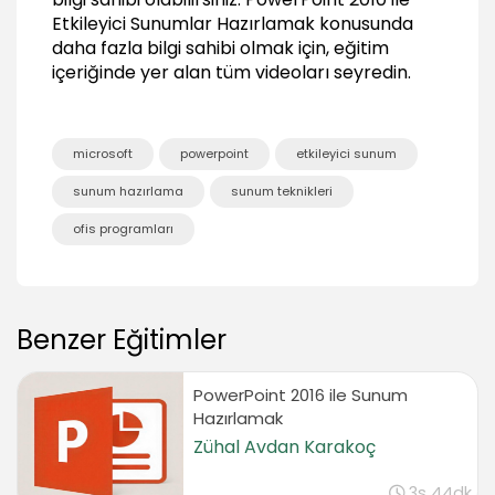
03:02
Etkileyici Sunumlar Hazırlamak
konusunda
Kenarlık Kullanımı
daha fazla bilgi sahibi olmak için, eğitim
04:13
içeriğinde yer alan tüm videoları seyredin.
Tabloda Efekt Kullanmak
04:43
Tablo Düzenleme Araçları
microsoft
powerpoint
etkileyici sunum
sunum hazırlama
sunum teknikleri
Tabloda Secim Yöntemleri
03:40
ofis programları
Tabloya Satır ve Sütun İşlemleri
04:22
Hücre Birleştirmek ve Bölmek
05:19
Benzer Eğitimler
Satır ve Sütunları Boyutlandırma
03:58
PowerPoint 2016 ile Sunum
Hazırlamak
Metni Konumlandırma
03:45
Zühal Avdan Karakoç
Tabloyu Slayt İçinde Konumlandırma
3s 44dk