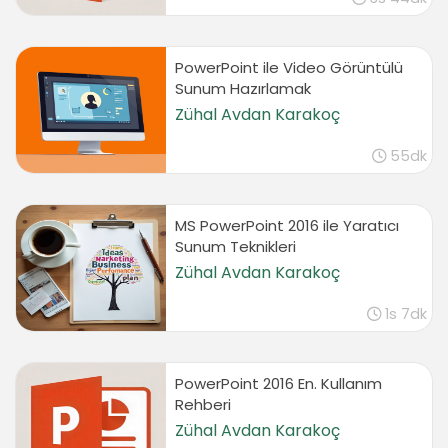
(Hizalama)
04:17
Grafik Kullanmak
PowerPoint ile Video Görüntülü
Sunum Hazırlamak
Grafik Eklemek ve Grafik Türlerini Tanımak
06:11
Zühal Avdan Karakoç
Grafik Veri Girişi ve Veriyi Düzenlemek
55dk
04:42
Grafik Verilerini Excelden Almak
01:32
MS PowerPoint 2016 ile Yaratıcı
Grafik Düzenlerini ve Stillerini Kullanmak
Sunum Teknikleri
04:03
Zühal Avdan Karakoç
Grafik Başlık Eksen Etiketi Eklemek
03:44
1s 7dk
Grafik Verilerini ve Değerlerini Görüntülemek
02:37
PowerPoint 2016 En. Kullanım
Veri Tablosunu Grafikle Birlikte Görüntülemek
Rehberi
03:02
Zühal Avdan Karakoç
Grafik Üzerine Resim Ekleme